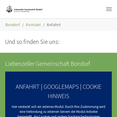
Zum Hauptinhalt springen
Sie sind hier:
Bondorf
Kontakt
Anfahrt
Und so finden Sie uns:
Liebenzeller Gemeinschaft Bondorf
ANFAHRT | GOOGLEMAPS | COOKIE
HINWEIS
Hier versteckt sich ein externes Modul. Durch Ihre Zustimmung wird
eine Verbindung zu externen Servern der Modul-Anbieter
hergestellt, die Cookies und andere Tracking-Technologien